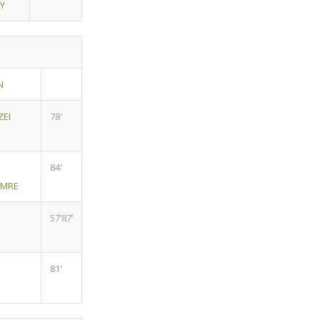
Y
N
ZEI
78′
84′
IMRE
57’87’
81′