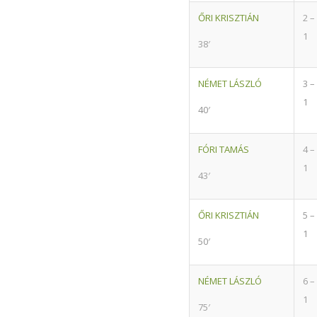
ŐRI KRISZTIÁN
2 –
1
38′
NÉMET LÁSZLÓ
3 –
1
40′
FÓRI TAMÁS
4 –
1
43′
ŐRI KRISZTIÁN
5 –
1
50′
NÉMET LÁSZLÓ
6 –
1
75′