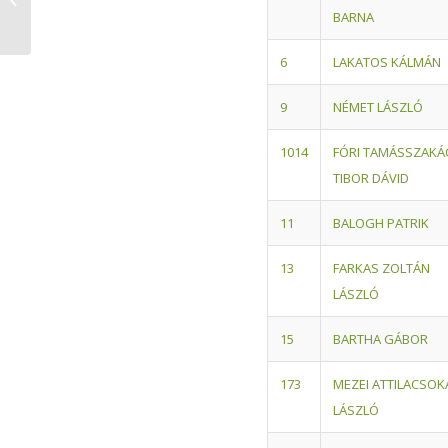
BARNA
Nyíregyházán
6
LAKATOS KÁLMÁN
9
NÉMET LÁSZLÓ
10
14
FÓRI TAMÁS
SZAKÁ
TIBOR DÁVID
11
BALOGH PATRIK
13
FARKAS ZOLTÁN
LÁSZLÓ
15
BARTHA GÁBOR
17
3
MEZEI ATTILA
CSOK
LÁSZLÓ