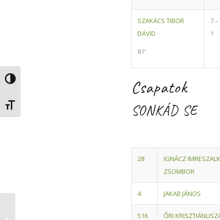
SZAKÁCS TIBOR
7 –
DÁVID
1
87′
Nagy kontraszt váltása
Csapatok
Betűméret váltása
SONKÁD SE
2
8
IGNÁCZ IMRE
SZALK
ZSOMBOR
4
JAKAB JÁNOS
Közfoglalkoztatási
5
16
ŐRI KRISZTIÁN
LISZ
Kiállítás és Vásár