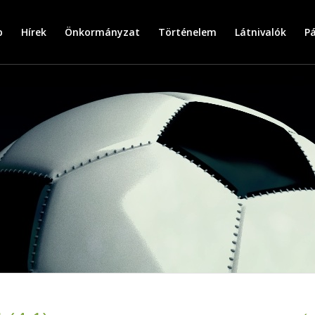
p
Hírek
Önkormányzat
Történelem
Látnivalók
P