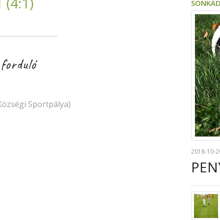
(4:1)
SONKÁD
forduló
özségi Sportpálya)
2018-10-2
PENY