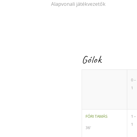
Alapvonali játékvezetők
Gólok
0 –
1
FÓRI TAMÁS
1 –
1
36′