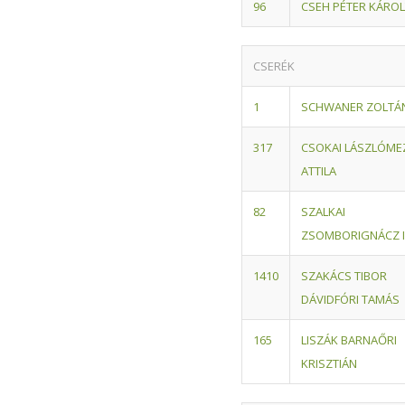
96
CSEH PÉTER KÁROL
CSERÉK
1
SCHWANER ZOLTÁ
3
17
CSOKAI LÁSZLÓ
ME
ATTILA
8
2
SZALKAI
ZSOMBOR
IGNÁCZ 
14
10
SZAKÁCS TIBOR
DÁVID
FÓRI TAMÁS
16
5
LISZÁK BARNA
ŐRI
KRISZTIÁN