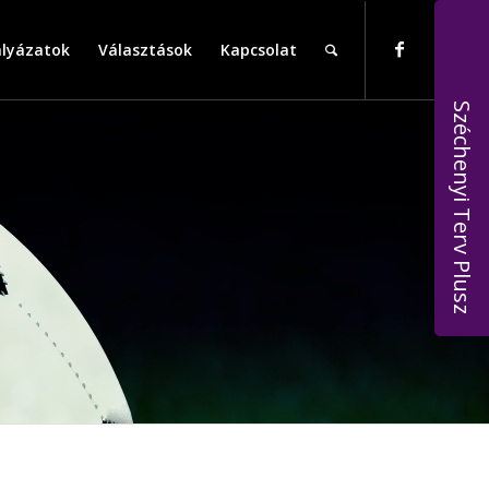
ályázatok
Választások
Kapcsolat
Széchenyi Terv Plusz