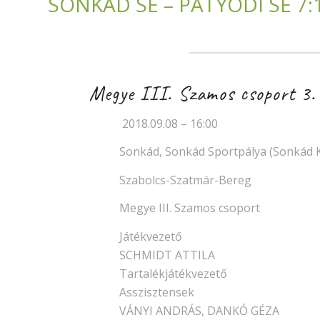
SONKÁD SE – PÁTYODI SE 7:1 
Megye III. Szamos csoport 3. 
2018.09.08 – 16:00
Sonkád, Sonkád Sportpálya (Sonkád K
Szabolcs-Szatmár-Bereg
Megye III. Szamos csoport
Játékvezető
SCHMIDT ATTILA
Tartalékjátékvezető
Asszisztensek
VÁNYI ANDRÁS, DANKÓ GÉZA