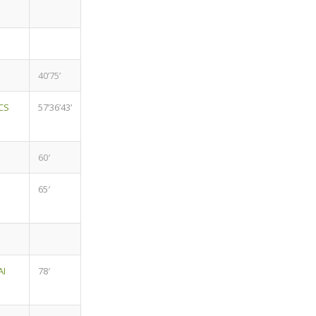
40’75’
CS
57’36’43’
60′
65′
AI
78′