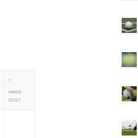
7′
VARGA
ZSOLT