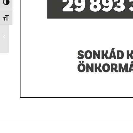
Nagy kontraszt váltása
Betűméret váltása
Sonkád Kossuth,
Móricz Zsigmond és
Petőfi utcáinak
felújítása