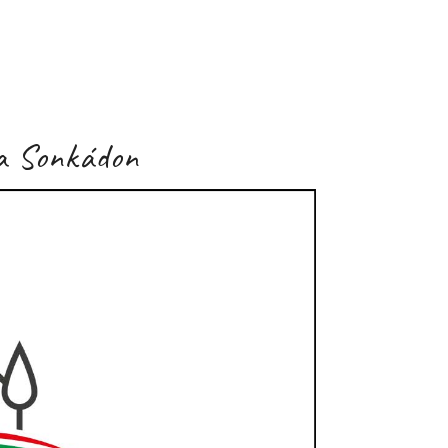
p
Hírek
Önkormányzat
Történelem
Látnivalók
P
sa Sonkádon