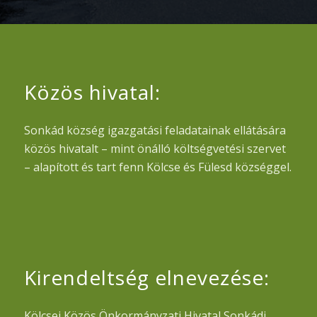
Közös hivatal:
Sonkád község igazgatási feladatainak ellátására
közös hivatalt – mint önálló költségvetési szervet
– alapított és tart fenn Kölcse és Fülesd községgel.
Kirendeltség elnevezése:
Kölcsei Közös Önkormányzati Hivatal Sonkádi