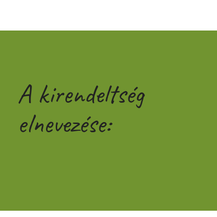
A kirendeltség
elnevezése: