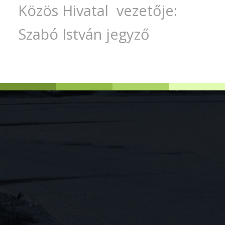
Közös Hivatal vezetője:
Szabó István jegyző