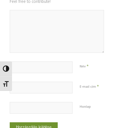
Feel free to contribute!
*
Név
Nagy kontraszt váltása
Betűméret váltása
*
E-mail cím
Honlap