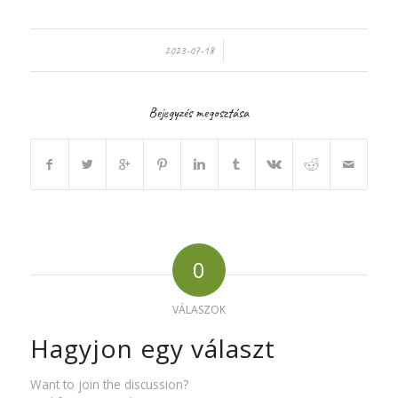
/
2023-07-18
Bejegyzés megosztása
0
VÁLASZOK
Hagyjon egy választ
Want to join the discussion?