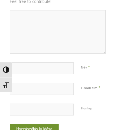
Feel free to contribute!
*
Név
Nagy kontraszt váltása
Betűméret váltása
*
E-mail cím
Honlap