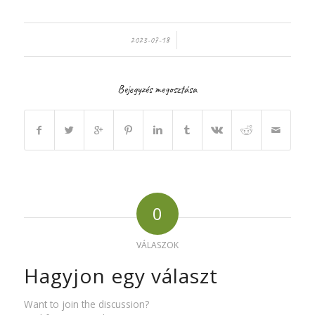
/
2023-07-18
Bejegyzés megosztása
0
VÁLASZOK
Hagyjon egy választ
Want to join the discussion?