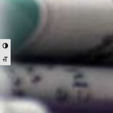
Nagy kontraszt váltása
Betűméret váltása