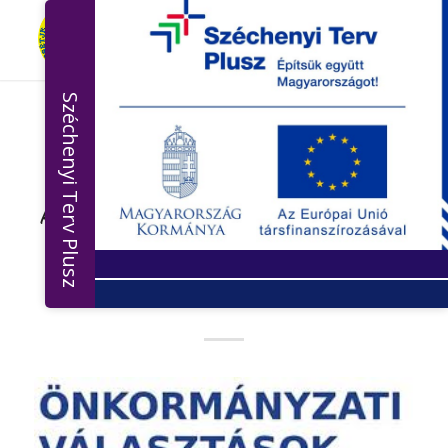
Széchenyi Terv Plusz
ÖNKORMÁNYZATI VÁLASZTÁS 2019
Tóth Gábor egyéni listás
képviselőjelölt nyilvántartásba
vételéről HVB 21-2019 (IX.
06.) határozat