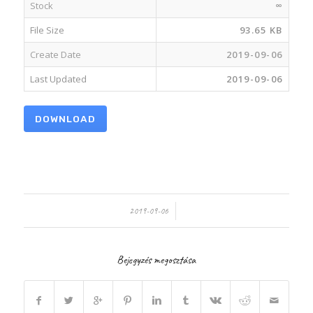
Stock
∞
File Size
93.65 KB
Create Date
2019-09-06
Last Updated
2019-09-06
DOWNLOAD
/
2019-09-06
Bejegyzés megosztása