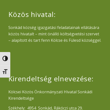
Közös hivatal:
Sonkád község igazgatási feladatainak ellátására
közös hivatalt – mint önálló költségvetési szervet
– alapított és tart fenn Kölcse és Fülesd községgel.
Nagy kontraszt váltása
Betűméret váltása
Kirendeltség elnevezése:
Kölcsei Közös Önkormányzati Hivatal Sonkádi
Kirendeltsége
Székhely: 4954 Sonkád, Rákóczi utca 29.