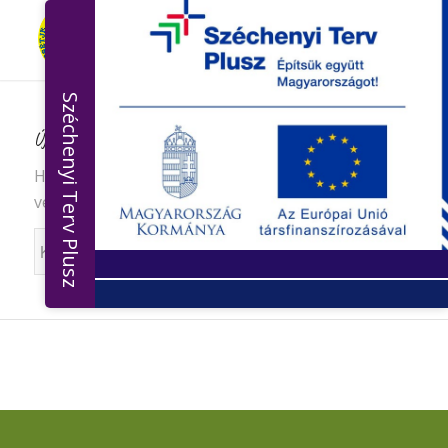
Széchenyi Terv Plusz
Új keresés
Ha nem elégedett az alábbi eredményekkel, kérem
végezzen új keresést
Keresés