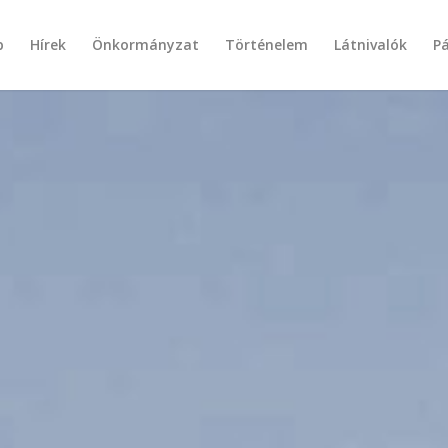
p
Hírek
Önkormányzat
Történelem
Látnivalók
P