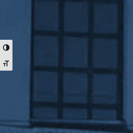
Nagy kontraszt váltása
Betűméret váltása