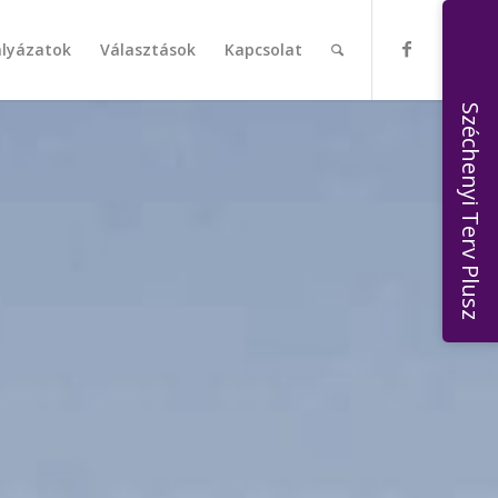
ályázatok
Választások
Kapcsolat
Széchenyi Terv Plusz